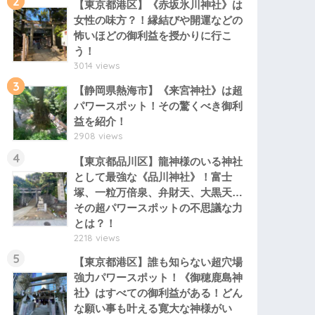
2
【東京都港区】《赤坂氷川神社》は
女性の味方？！縁結びや開運などの
怖いほどの御利益を授かりに行こ
う！
3014 views
3
【静岡県熱海市】《来宮神社》は超
パワースポット！その驚くべき御利
益を紹介！
2908 views
4
【東京都品川区】龍神様のいる神社
として最強な《品川神社》！富士
塚、一粒万倍泉、弁財天、大黒天…
その超パワースポットの不思議な力
とは？！
2218 views
5
【東京都港区】誰も知らない超穴場
強力パワースポット！《御穂鹿島神
社》はすべての御利益がある！どん
な願い事も叶える寛大な神様がい