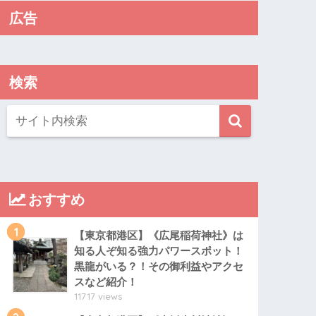
広告
検索
おすすめ
1
【東京都港区】《広尾稲荷神社》は
知る人ぞ知る強力パワースポット！
黒龍がいる？！その御利益やアクセ
スなど紹介！
11717 views