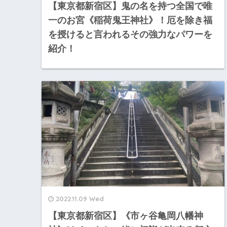
【東京都新宿区】鬼の名を持つ全国で唯
一のお宮《稲荷鬼王神社》！厄を除き福
を授けると言われるその強力なパワーを
紹介！
2022.11.09 Wed
【東京都新宿区】《市ヶ谷亀岡八幡神