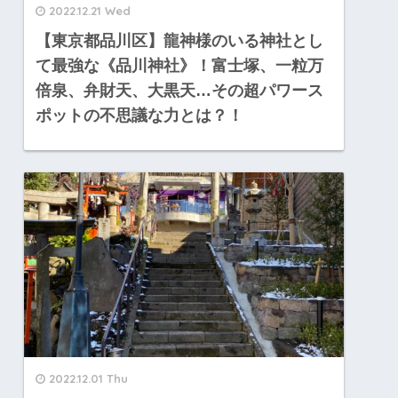
2022.12.21 Wed
【東京都品川区】龍神様のいる神社とし
て最強な《品川神社》！富士塚、一粒万
倍泉、弁財天、大黒天…その超パワース
ポットの不思議な力とは？！
2022.12.01 Thu