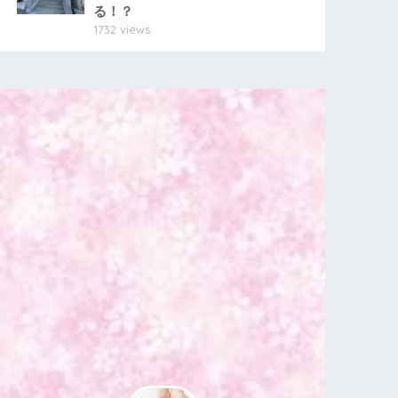
る！？
1732 views