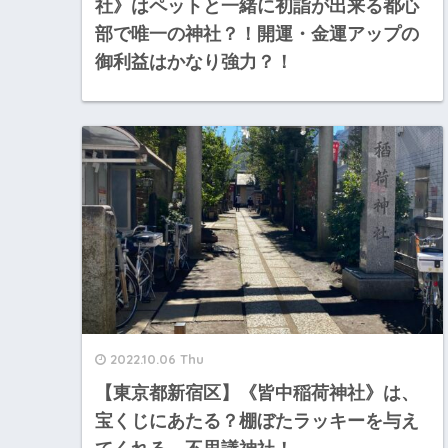
社》はペットと一緒に初詣が出来る都心
部で唯一の神社？！開運・金運アップの
御利益はかなり強力？！
2022.10.06 Thu
【東京都新宿区】《皆中稲荷神社》は、
宝くじにあたる？棚ぼたラッキーを与え