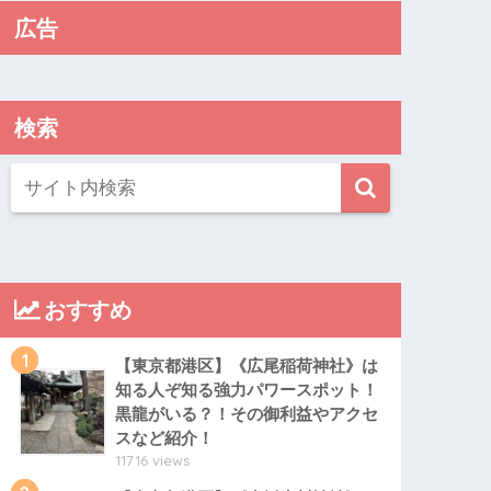
広告
検索
おすすめ
1
【東京都港区】《広尾稲荷神社》は
知る人ぞ知る強力パワースポット！
黒龍がいる？！その御利益やアクセ
スなど紹介！
11716 views