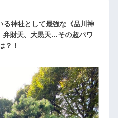
いる神社として最強な《品川神
、弁財天、大黒天…その超パワ
は？！