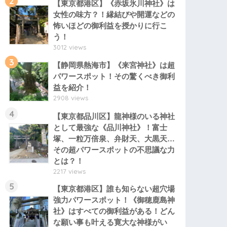
2
【東京都港区】《赤坂氷川神社》は
女性の味方？！縁結びや開運などの
怖いほどの御利益を授かりに行こ
う！
3012 views
3
【静岡県熱海市】《来宮神社》は超
パワースポット！その驚くべき御利
益を紹介！
2908 views
4
【東京都品川区】龍神様のいる神社
として最強な《品川神社》！富士
塚、一粒万倍泉、弁財天、大黒天…
その超パワースポットの不思議な力
とは？！
2217 views
5
【東京都港区】誰も知らない超穴場
強力パワースポット！《御穂鹿島神
社》はすべての御利益がある！どん
な願い事も叶える寛大な神様がい