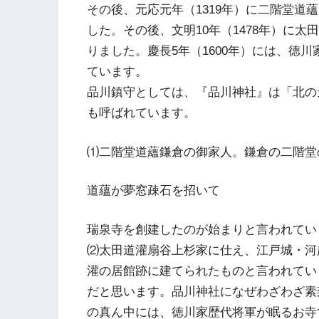
その後、元応元年（1319年）に二階堂道
した。その後、文明10年（1478年）に
りました。慶長5年（1600年）には、徳
ています。
品川鎮守としては、『品川神社』は「北の
も呼ばれています。
⑴二階堂道蘊鎌倉の御家人。鎌倉の二階堂
道蘊が夢窓疎石を招いて
瑞泉寺を創建したのが始まりと言われてい
⑵太田道灌扇谷上杉家に仕え、江戸城・河
灌の居館跡に建てられたものと言われてい
だと思います。品川神社になぜわざわざ素
の真ん中には、徳川家歴代将軍が眠るお寺