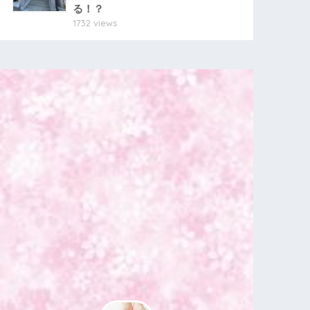
る！？
1732 views