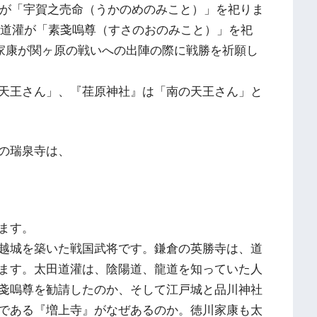
蘊が「宇賀之売命（うかのめのみこと）」を祀りま
太田道灌が「素戔嗚尊（すさのおのみこと）」を祀
川家康が関ヶ原の戦いへの出陣の際に戦勝を祈願し
天王さん」、『荏原神社』は「南の天王さん」と
の瑞泉寺は、
ます。
越城を築いた戦国武将です。鎌倉の英勝寺は、道
ます。太田道灌は、陰陽道、龍道を知っていた人
戔嗚尊を勧請したのか、そして江戸城と品川神社
である『増上寺』がなぜあるのか。徳川家康も太