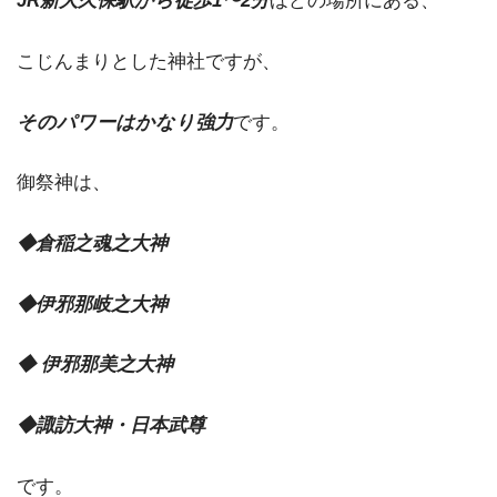
JR新大久保駅から徒歩1〜2分
ほどの場所にある、
こじんまりとした神社ですが、
そのパワーはかなり強力
です。
御祭神は、
◆倉稲之魂之大神
◆伊邪那岐之大神
◆ 伊邪那美之大神
◆諏訪大神・日本武尊
です。